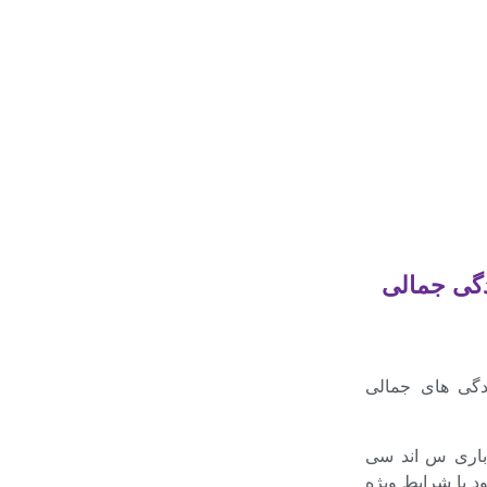
دگی جمالی
1403 در مجموعه نمایندگی های جمالی
اما، کامیون های باری س اند سی
و رنو مدل T به تعداد محدود با شرایط ویژه